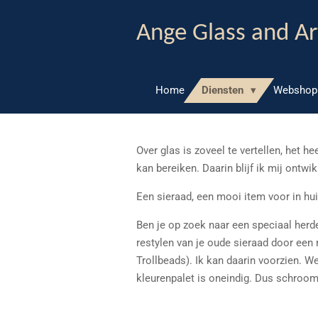
Ga
Ange Glass and Ar
direct
naar
de
hoofdinhoud
Home
Diensten
Websho
Over glas is zoveel te vertellen, het h
kan bereiken. Daarin blijf ik mij ontwi
Een sieraad, een mooi item voor in hui
Ben je op zoek naar een speciaal herde
restylen van je oude sieraad door een
Trollbeads). Ik kan daarin voorzien. We
kleurenpalet is oneindig. Dus schroom