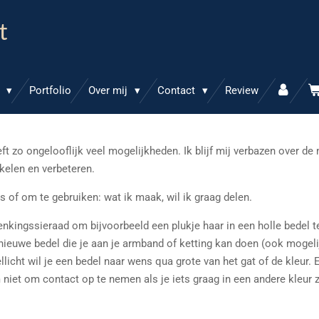
t
p
Portfolio
Over mij
Contact
Review
eeft zo ongelooflijk veel mogelijkheden. Ik blijf mij verbazen over de
kkelen en verbeteren.
s of om te gebruiken: wat ik maak, wil ik graag delen.
nkingssieraad om bijvoorbeeld een plukje haar in een holle bedel t
 nieuwe bedel die je aan je armband of ketting kan doen (ook mogeli
llicht wil je een bedel naar wens qua grote van het gat of de kleur.
E
 niet om contact op te nemen als je iets graag in een andere kleur 