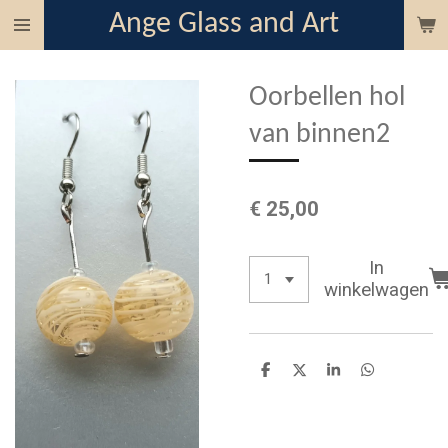
Ange Glass and Art
Ga
direct
naar
Oorbellen hol
de
hoofdinhoud
van binnen2
€ 25,00
In
winkelwagen
D
D
S
D
e
e
h
e
l
e
a
l
e
l
r
e
n
e
n