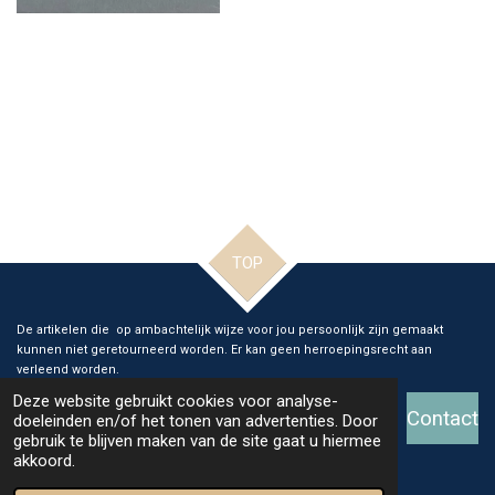
TOP
De artikelen die op ambachtelijk wijze voor jou persoonlijk zijn gemaakt
kunnen niet geretourneerd worden. Er kan geen herroepingsrecht aan
verleend worden.
Deze website gebruikt cookies voor analyse-
Contact
doeleinden en/of het tonen van advertenties. Door
gebruik te blijven maken van de site gaat u hiermee
© 2026 Ange Glass and Art
akkoord.
Powered by
JouwWeb