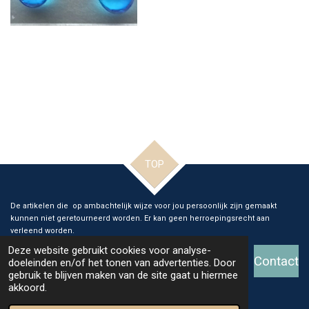
TOP
De artikelen die op ambachtelijk wijze voor jou persoonlijk zijn gemaakt
kunnen niet geretourneerd worden. Er kan geen herroepingsrecht aan
verleend worden.
Deze website gebruikt cookies voor analyse-
Contact
doeleinden en/of het tonen van advertenties. Door
gebruik te blijven maken van de site gaat u hiermee
© 2026 Ange Glass and Art
akkoord.
Powered by
JouwWeb