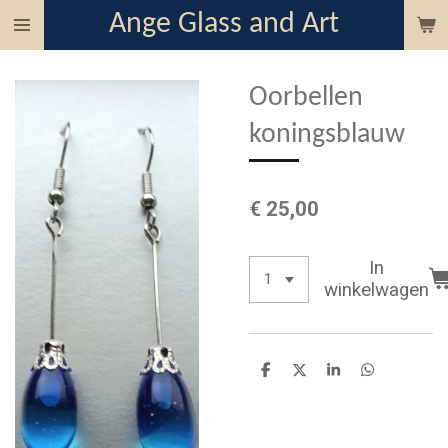
Ange Glass and Art
Ga
direct
naar
Oorbellen
de
hoofdinhoud
koningsblauw
€ 25,00
In
winkelwagen
D
D
S
D
e
e
h
e
l
e
a
l
e
l
r
e
n
e
n