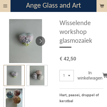
Ange Glass and Art
Ga
direct
naar
Wisselende
de
hoofdinhoud
workshop
glasmozaiek
€ 42,50
In
winkelwagen
Hart, paasei, druppel of
kerstbal