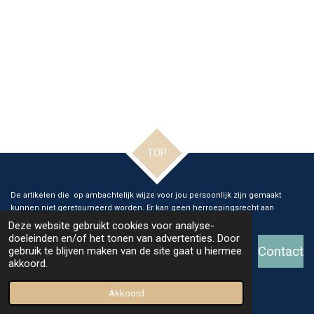
TOP
De artikelen die op ambachtelijk wijze voor jou persoonlijk zijn gemaakt
kunnen niet geretourneerd worden. Er kan geen herroepingsrecht aan
verleend worden.
Deze website gebruikt cookies voor analyse-
doeleinden en/of het tonen van advertenties. Door
Contact
gebruik te blijven maken van de site gaat u hiermee
akkoord.
© 2026 Ange Glass and Art
Powered by
JouwWeb
Akkoord