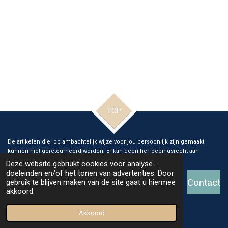
TOP
De artikelen die op ambachtelijk wijze voor jou persoonlijk zijn gemaakt
kunnen niet geretourneerd worden. Er kan geen herroepingsrecht aan
verleend worden.
Deze website gebruikt cookies voor analyse-
doeleinden en/of het tonen van advertenties. Door
Contact
gebruik te blijven maken van de site gaat u hiermee
akkoord.
© 2026 Ange Glass and Art
Powered by
JouwWeb
Akkoord