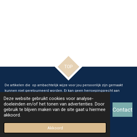
TOP
De artikelen die op ambachtelijk wijze voor jou persoonlijk zijn gemaakt
kunnen niet geretourneerd worden. Er kan geen herroepingsrecht aan
verleend worden.
Deze website gebruikt cookies voor analyse-
doeleinden en/of het tonen van advertenties. Door
Contact
gebruik te blijven maken van de site gaat u hiermee
akkoord.
© 2026 Ange Glass and Art
Powered by
JouwWeb
Akkoord