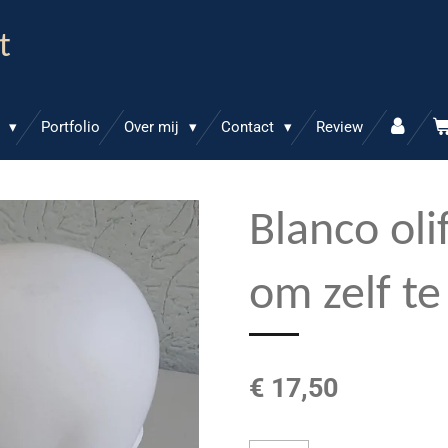
t
p
Portfolio
Over mij
Contact
Review
Blanco oli
om zelf te
€ 17,50