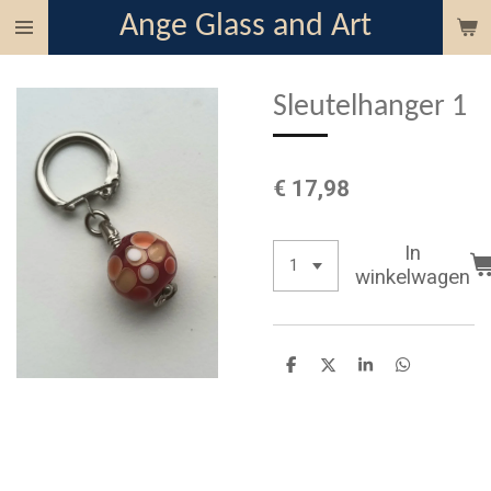
Ange Glass and Art
Ga
direct
naar
Sleutelhanger 1
de
hoofdinhoud
€ 17,98
In
winkelwagen
D
D
S
D
e
e
h
e
l
e
a
l
e
l
r
e
n
e
n