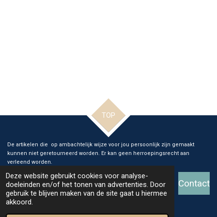
TOP
De artikelen die op ambachtelijk wijze voor jou persoonlijk zijn gemaakt
kunnen niet geretourneerd worden. Er kan geen herroepingsrecht aan
verleend worden.
Deze website gebruikt cookies voor analyse-
Contact
doeleinden en/of het tonen van advertenties. Door
gebruik te blijven maken van de site gaat u hiermee
© 2026 Ange Glass and Art
akkoord.
Powered by
JouwWeb