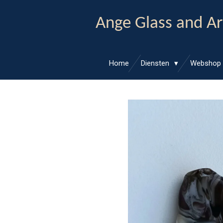
Ga
Ange Glass and Ar
direct
naar
de
hoofdinhoud
Home
Diensten
Webshop