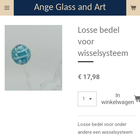
Ange Glass and Art
Ga
direct
naar
Losse bedel
de
hoofdinhoud
voor
wisselsysteem
€ 17,98
In
winkelwagen
Losse bedel voor onder
andere een wisselsysteem