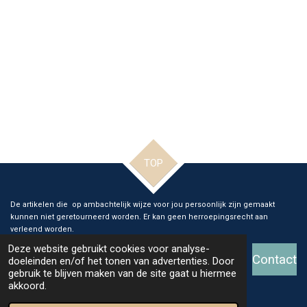
TOP
De artikelen die op ambachtelijk wijze voor jou persoonlijk zijn gemaakt
kunnen niet geretourneerd worden. Er kan geen herroepingsrecht aan
verleend worden.
Deze website gebruikt cookies voor analyse-
Contact
doeleinden en/of het tonen van advertenties. Door
gebruik te blijven maken van de site gaat u hiermee
© 2026 Ange Glass and Art
akkoord.
Powered by
JouwWeb