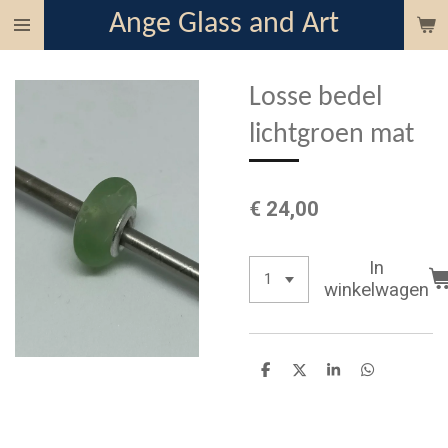
Ange Glass and Art
Ga
direct
naar
Losse bedel
de
hoofdinhoud
lichtgroen mat
€ 24,00
In
winkelwagen
D
D
S
D
e
e
h
e
l
e
a
l
e
l
r
e
n
e
n