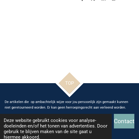
D
D
S
D
e
e
h
e
l
e
a
l
e
l
r
e
n
e
n
TOP
De artikelen die op ambachtelijk wijze voor jou persoonlijk zijn gemaakt kunnen
niet geretourneerd worden. Er kan geen herroepingsrecht aan verleend worden.
Deze website gebruikt cookies voor analyse-
Contact
doeleinden en/of het tonen van advertenties. Door
gebruik te blijven maken van de site gaat u
© 2026 Ange Glass and Art
hiermee akkoord.
Powered by
JouwWeb