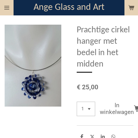
Ange Glass and Art
Ga
direct
naar
Prachtige cirkel
de
hoofdinhoud
hanger met
bedel in het
midden
€ 25,00
In
winkelwagen