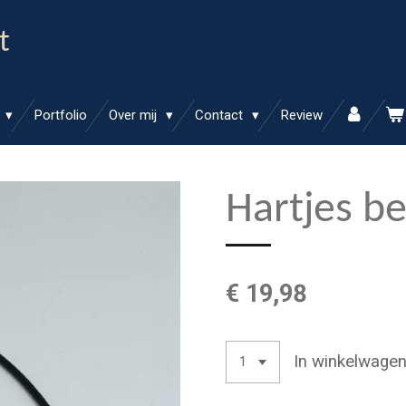
t
Portfolio
Over mij
Contact
Review
Hartjes b
€ 19,98
In winkelwage