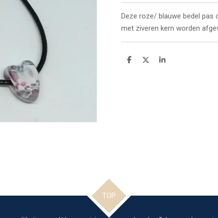
Deze roze/ blauwe bedel pas o
met ziveren kern worden afge
D
D
S
e
e
h
l
e
a
e
l
r
n
e
TOP