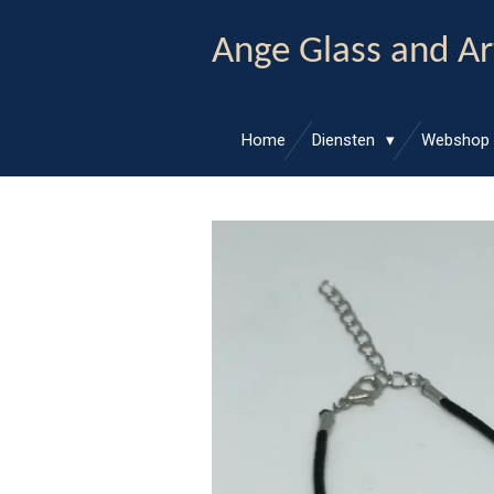
Ga
Ange Glass and Ar
direct
naar
de
hoofdinhoud
Home
Diensten
Webshop